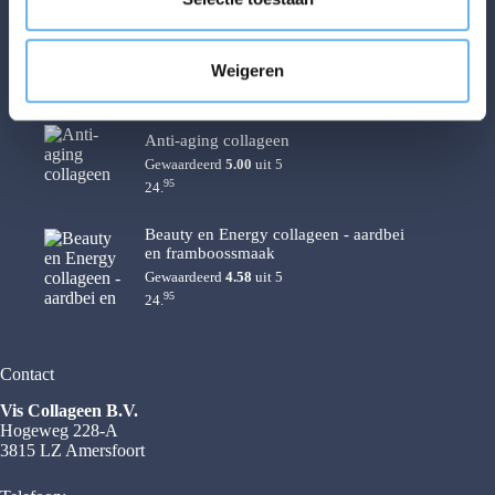
c
Whey protein Sportcollageen - Vanille
t
Gewaardeerd
5.00
uit 5
Weigeren
i
95
19.
e
Anti-aging collageen
Gewaardeerd
5.00
uit 5
95
24.
Beauty en Energy collageen - aardbei
en framboossmaak
Gewaardeerd
4.58
uit 5
95
24.
Contact
Vis Collageen B.V.
Hogeweg 228-A
3815 LZ Amersfoort