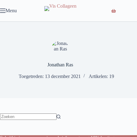
Ga
naar
Menu
de
inhoud
Jonathan Ras
Toegetreden: 13 december 2021
Artikelen: 19
Geen
resultaten