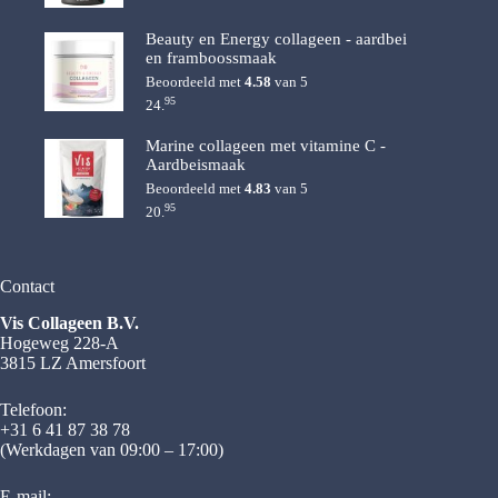
Beauty en Energy collageen - aardbei
en framboossmaak
Beoordeeld met
4.58
van 5
95
24.
Marine collageen met vitamine C -
Aardbeismaak
Beoordeeld met
4.83
van 5
95
20.
Contact
Vis Collageen B.V.
Hogeweg 228-A
3815 LZ Amersfoort
Telefoon:
+31 6 41 87 38 78
(Werkdagen van 09:00 – 17:00)
E-mail: