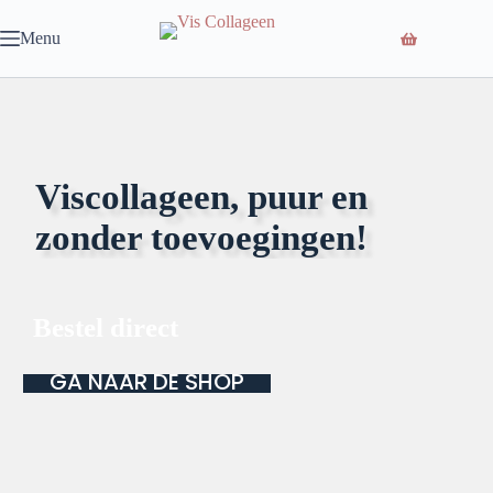
Ga
naar
Menu
de
inhoud
Viscollageen, puur en
zonder toevoegingen!
Bestel direct
GA NAAR DE SHOP