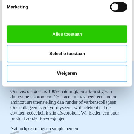
i
Voor huid, haar en nagels
Marketing
100% natuurlijke en zuivere ingrediënten
n
Collageen past goed in een bewuste levensstijl
g
Probeer het zelf. Meer dan 25.000+ anderen
s
gingen je voor!
s
Alles toestaan
BESTEL VISCOLLAGEEN
e
l
e
Selectie toestaan
c
t
Weigeren
i
Waarom viscollageen?
e
Ons viscollageen is 100% natuurlijk en afkomstig van
duurzame visbronnen. Collageen uit vis heeft een andere
aminozuursamenstelling dan runder of varkenscollageen.
Ons collageen is gehydrolyseerd, wat betekent dat de
eiwitten gedeeltelijk zijn afgebroken. Wij bieden een puur
product zonder toevoegingen.
Natuurlijke collageen supplementen