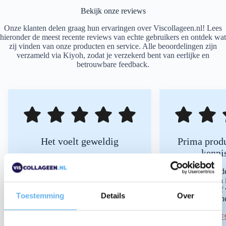
Bekijk onze reviews
Onze klanten delen graag hun ervaringen over Viscollageen.nl! Lees
hieronder de meest recente reviews van echte gebruikers en ontdek wat
zij vinden van onze producten en service. Alle beoordelingen zijn
verzameld via Kiyoh, zodat je verzekerd bent van eerlijke en
betrouwbare feedback.
Het voelt geweldig
Prima produ
kenni
Een daadwerkelijke toevoeging aan
wat het lichaam nodig heeft op
Ik gebruik d
natuurlijke basis.
viscollageen en 
een visgeur of
Toestemming
Details
Over
LEES MEER
koffie of th
M, Amstelveen
LEE
9-5-2026