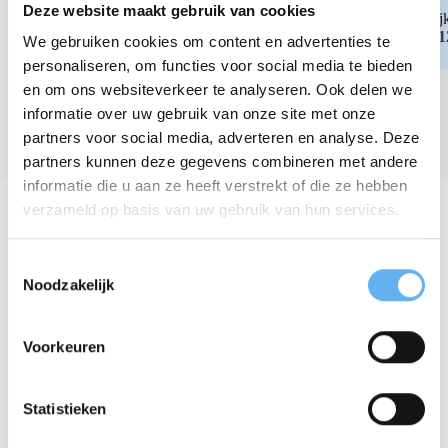
Deze website maakt gebruik van cookies
Marij
7-1
We gebruiken cookies om content en advertenties te
personaliseren, om functies voor social media te bieden
en om ons websiteverkeer te analyseren. Ook delen we
informatie over uw gebruik van onze site met onze
partners voor social media, adverteren en analyse. Deze
partners kunnen deze gegevens combineren met andere
informatie die u aan ze heeft verstrekt of die ze hebben
Bekend van
verzameld op basis van uw gebruik van hun services.
T
Noodzakelijk
o
e
s
Voorkeuren
t
e
m
Statistieken
Voel je mooi in je eigen vel
m