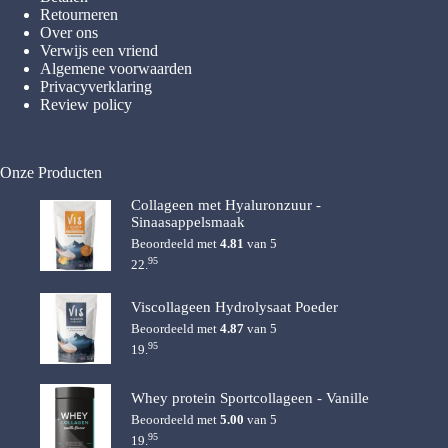
Retourneren
Over ons
Verwijs een vriend
Algemene voorwaarden
Privacyverklaring
Review policy
Onze Producten
Collageen met Hyaluronzuur -
Sinaasappelsmaak
Beoordeeld met
4.81
van 5
95
22.
Viscollageen Hydrolysaat Poeder
Beoordeeld met
4.87
van 5
95
19.
Whey protein Sportcollageen - Vanille
Beoordeeld met
5.00
van 5
95
19.