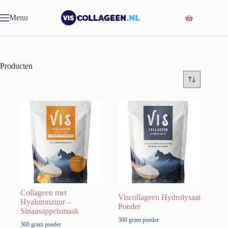
Ga
naar
Menu
de
inhoud
Producten
Collageen met
Viscollageen Hydrolysaat
Hyaluronzuur –
Poeder
Sinaasappelsmaak
300 gram poeder
300 gram poeder