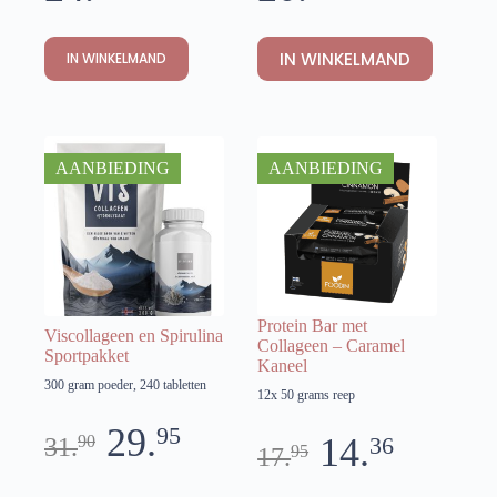
IN WINKELMAND
IN WINKELMAND
AANBIEDING
AANBIEDING
Protein Bar met
Viscollageen en Spirulina
Collageen – Caramel
Sportpakket
Kaneel
300 gram poeder, 240 tabletten
12x 50 grams reep
29.
95
14.
90
36
31.
95
17.