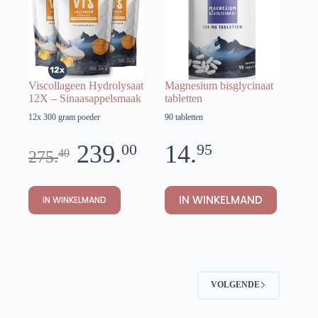
Viscollageen Hydrolysaat
Magnesium bisglycinaat
12X – Sinaasappelsmaak
tabletten
12x 300 gram poeder
90 tabletten
239.
14.
00
95
40
275.
IN WINKELMAND
IN WINKELMAND
VOLGENDE