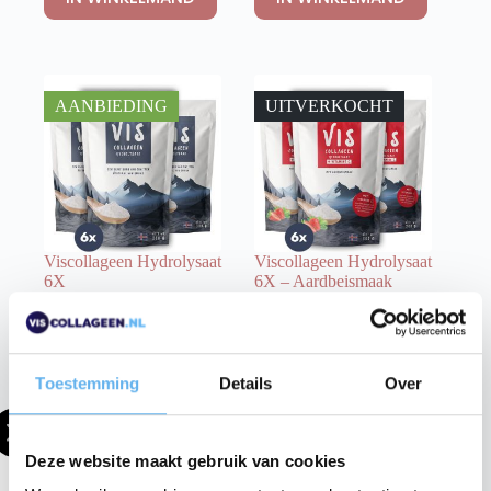
AANBIEDING
UITVERKOCHT
Viscollageen Hydrolysaat
Viscollageen Hydrolysaat
6X
6X – Aardbeismaak
6x 300 gram poeder
6x 300 gram poeder
109.
117.
00
00
70
70
119.
125.
Toestemming
Details
Over
IN WINKELMAND
IN WINKELMAND
Deze website maakt gebruik van cookies