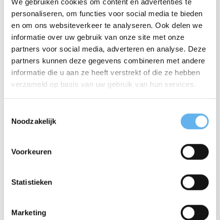
We gebruiken cookies om content en advertenties te
personaliseren, om functies voor social media te bieden
AANBIEDING
AANBIEDING
en om ons websiteverkeer te analyseren. Ook delen we
informatie over uw gebruik van onze site met onze
partners voor social media, adverteren en analyse. Deze
partners kunnen deze gegevens combineren met andere
informatie die u aan ze heeft verstrekt of die ze hebben
10% korting op je eerste
verzameld op basis van uw gebruik van hun services.
bestelling
Viscollageen Hydrolysaat
Viscollageen Hydrolysaat
6X – Sinaasappelsmaak
12X
T
Schrijf je in voor onze nieuwsbrief en ontvang
6x 300 gram poeder
Noodzakelijk
10% korting op je eerste bestelling.
12x 300 gram poeder
o
e
129.
00
209.
00
E-mailadres
70
137.
40
s
239.
Voorkeuren
t
e
Je kan je e-mailvoorkeuren te allen tijde wijzigen.
IN WINKELMAND
IN WINKELMAND
m
Statistieken
Als je je aanmeldt voor onze nieuwsbrief, ga je
akkoord met onze
algemene voorwaarden
en
m
privacybeleid
.
i
Marketing
n