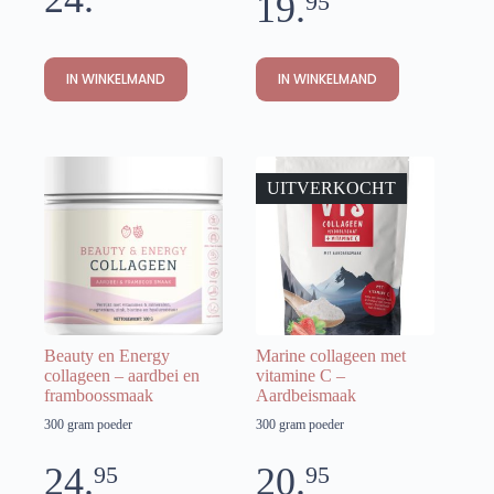
19.
95
IN WINKELMAND
IN WINKELMAND
UITVERKOCHT
Beauty en Energy
Marine collageen met
collageen – aardbei en
vitamine C –
framboossmaak
Aardbeismaak
300 gram poeder
300 gram poeder
24.
20.
95
95