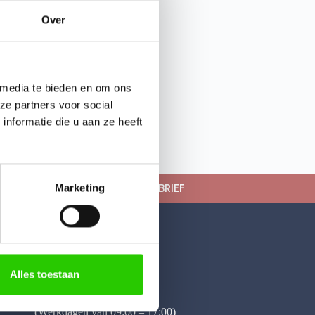
Over
 media te bieden en om ons
ze partners voor social
nformatie die u aan ze heeft
LD JE AAN VOOR ONZE NIEUWSBRIEF
Marketing
Contact
Vis Collageen B.V.
Hogeweg 228-A
3815 LZ Amersfoort
Alles toestaan
Telefoon:
+31 6 41 87 38 78
(Werkdagen van 09:00 – 17:00)