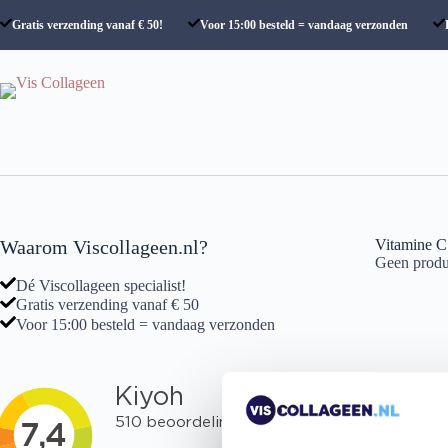
Ga
naar
Gratis verzending vanaf € 50!
Voor 15:00 besteld = vandaag verzonden
de
inhoud
Waarom Viscollageen.nl?
Vitamine C
Geen produc
Dé Viscollageen specialist!
Gratis verzending vanaf € 50
Voor 15:00 besteld = vandaag verzonden