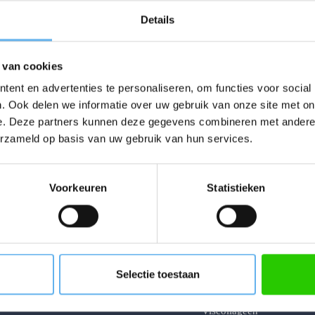
Details
 van cookies
ent en advertenties te personaliseren, om functies voor social
. Ook delen we informatie over uw gebruik van onze site met on
e. Deze partners kunnen deze gegevens combineren met andere i
erzameld op basis van uw gebruik van hun services.
 bestelling!
ME
Voorkeuren
Statistieken
Onze Producten
Collageen met
Hyaluronzuur -
Sinaasappelsmaak
Gewaardeerd
4.81
uit 5
Selectie toestaan
95
22.
iend
Viscollageen