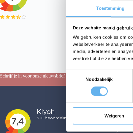
Toestemming
Deze website maakt gebruik
We gebruiken cookies om cont
websiteverkeer te analyseren
media, adverteren en analys
verstrekt of die ze hebben v
T
Schrijf je in voor onze nieuwsbrief en ontvang 10% korting op je eerste
Noodzakelijk
o
e
Bestellen
s
Acties
t
Bezorgen
e
Betalen
Retourneren
m
Weigeren
Over ons
m
Membership
i
Verwijs een vr