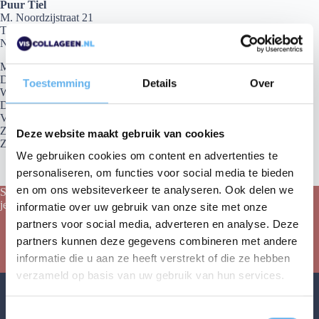
Puur Tiel
M. Noordzijstraat 21
Tiel
Gelderland
4007 WK
Nederland
Maandag
9:00 AM - 5:00 PM
Dinsdag
9:00 AM - 5:00 PM
Toestemming
Details
Over
Woensdag
9:00 AM - 5:00 PM
Donderdag
9:00 AM - 5:00 PM
Vrijdag
9:00 AM - 5:00 PM
Zaterdag
gesloten
Deze website maakt gebruik van cookies
Zondag
gesloten
We gebruiken cookies om content en advertenties te
personaliseren, om functies voor social media te bieden
en om ons websiteverkeer te analyseren. Ook delen we
Schrijf je in voor onze nieuwsbrief en ontvang 10% korting op
je eerste bestelling!
informatie over uw gebruik van onze site met onze
partners voor social media, adverteren en analyse. Deze
partners kunnen deze gegevens combineren met andere
MELD JE AAN VOOR ONZE NIEUWSBRIEF
informatie die u aan ze heeft verstrekt of die ze hebben
verzameld op basis van uw gebruik van hun services.
T