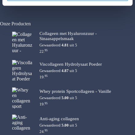
e
Review policy
Onze Producten
Collageen met Hyaluronzuur -
Sinaasappelsmaak
Gewaardeerd
4.81
uit 5
95
22.
Viscollageen Hydrolysaat Poeder
Gewaardeerd
4.87
uit 5
95
19.
Whey protein Sportcollageen - Vanille
Gewaardeerd
5.00
uit 5
95
19.
Anti-aging collageen
Gewaardeerd
5.00
uit 5
95
24.