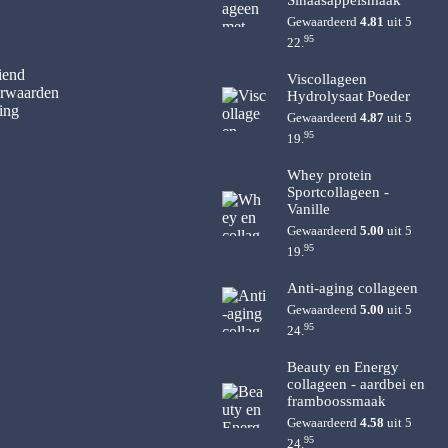
Sinaasappelsmaak
Gewaardeerd
4.81
uit 5
95
22.
iend
Viscollageen
rwaarden
Hydrolysaat Poeder
ing
Gewaardeerd
4.87
uit 5
95
19.
Whey protein
Sportcollageen -
Vanille
Gewaardeerd
5.00
uit 5
95
19.
Anti-aging collageen
Gewaardeerd
5.00
uit 5
95
24.
Beauty en Energy
collageen - aardbei en
framboossmaak
Gewaardeerd
4.58
uit 5
95
24.