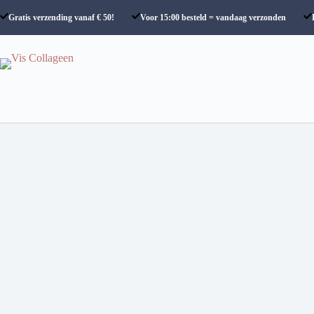
Ga
naar
Gratis verzending vanaf € 50!
Voor 15:00 besteld = vandaag verzonden
de
inhoud