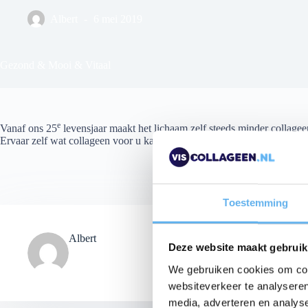
Albert
6 mei 2019
Gezond & Mooi & Vitaal
e
Vanaf ons 25
levensjaar maakt het lichaam zelf steeds minder collageen
Ervaar zelf wat collageen voor u kan betekenen op het gebied van sc
Toestemming
Albert
Deze website maakt gebruik
We gebruiken cookies om cont
websiteverkeer te analyseren
media, adverteren en analys