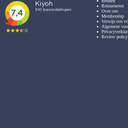
Betalen
Retourneren
t
Over ons
i
Membership
e
Verwijs een vr
Algemene voo
Privacyverklar
Review policy