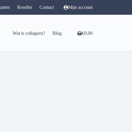
unten
Reseller
Contact
Mijn account
Wat is collageen?
Blog
€
0.00
Winkelwagen