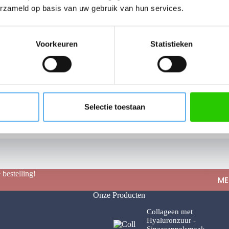
erzameld op basis van uw gebruik van hun services.
Voorkeuren
Statistieken
jf op de hoogte
m je op te geven voor onze nieuwsbrief
INSCHRI
Selectie toestaan
 bestelling!
ME
Onze Producten
Collageen met
Hyaluronzuur -