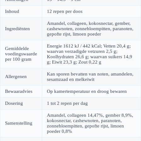
Inhoud
12 repen per doos
Amandel, collageen, kokosnectar, gember,
Ingrediënten
cashewnoten, zonnebloempitten, paranoten,
gepofte rijst, limoen poeder
Energie 1612 kJ / 442 kCal; Vetten 20,4 g;
Gemiddelde
waarvan verzadigde vetzuren 2,5 g;
voedingswaarde
Koolhydraten 26,6 g; waarvan suikers 14,9
per 100 gram
g; Eiwit 23,3 g; Zout 0,22 g
Kan sporen bevatten van noten, amandelen,
Allergenen
sesamzaad en melkeiwit
Bewaaradvies
Op kamertemperatuur en droog bewaren
Dosering
1 tot 2 repen per dag
Amandel, collageen 14,47%, gember 8,9%,
kokosnectar, cashewnoten, paranoten,
Samenstelling
zonnebloempitten, gepofte rijst, limoen
poeder 0,8%