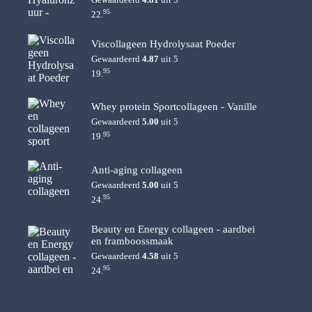
95
22.
Viscollageen Hydrolysaat Poeder
Gewaardeerd
4.87
uit 5
95
19.
Whey protein Sportcollageen - Vanille
Gewaardeerd
5.00
uit 5
95
19.
Anti-aging collageen
Gewaardeerd
5.00
uit 5
95
24.
Beauty en Energy collageen - aardbei
en framboossmaak
Gewaardeerd
4.58
uit 5
95
24.