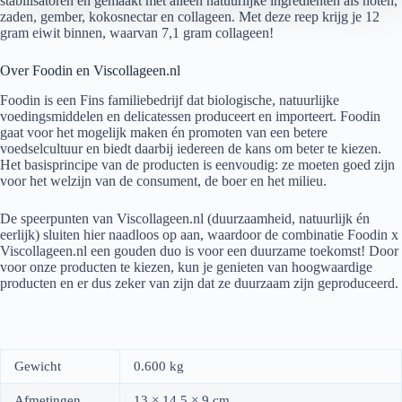
stabilisatoren en gemaakt met alleen natuurlijke ingrediënten als noten,
zaden, gember, kokosnectar en collageen. Met deze reep krijg je 12
gram eiwit binnen, waarvan 7,1 gram collageen!
Over Foodin en Viscollageen.nl
Foodin is een Fins familiebedrijf dat biologische, natuurlijke
voedingsmiddelen en delicatessen produceert en importeert. Foodin
gaat voor het mogelijk maken én promoten van een betere
voedselcultuur en biedt daarbij iedereen de kans om beter te kiezen.
Het basisprincipe van de producten is eenvoudig: ze moeten goed zijn
voor het welzijn van de consument, de boer en het milieu.
De speerpunten van Viscollageen.nl (duurzaamheid, natuurlijk én
eerlijk) sluiten hier naadloos op aan, waardoor de combinatie Foodin x
Viscollageen.nl een gouden duo is voor een duurzame toekomst! Door
voor onze producten te kiezen, kun je genieten van hoogwaardige
producten en er dus zeker van zijn dat ze duurzaam zijn geproduceerd.
Gewicht
0.600 kg
Afmetingen
13 × 14.5 × 9 cm