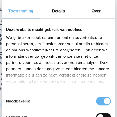
Limoen-Gember Eiwitreep – Verfrissend & Voedzaam!
Toestemming
Details
Over
Veel ‘mainstream’ eiwitrepen zitten vaak vol met suikers,
zoetstoffen en onnatuurlijke ingrediënten. Ontdek nu onze
Deze website maakt gebruik van cookies
voedzame
eiwitreep met amandelen, cashewnoten en
paranoten
. Verrijkt met
gehydrolyseerd collageen van
We gebruiken cookies om content en advertenties te
grasgevoerde runderen
, een bron van
eiwitten
, die
bijdragen aan de
groei en instandhouding van spiermassa
.
personaliseren, om functies voor social media te bieden
De combinatie van
kokosnectar, gepofte rijst en
en om ons websiteverkeer te analyseren. Ook delen we
zonnebloempitten
zorgt voor een heerlijke bite, zonder
informatie over uw gebruik van onze site met onze
kunstmatige toevoegingen. Deze reep is ideaal als
natuurlijke
snack of eiwitrijke boost
na het sporten!
partners voor social media, adverteren en analyse. Deze
partners kunnen deze gegevens combineren met andere
✔ Bron van eiwitten
informatie die u aan ze heeft verstrekt of die ze hebben
✔ Heerlijke frisse smaak van limoen & gember
verzameld op basis van uw gebruik van hun services.
✔ Met natuurlijke ingrediënten – geen kunstmatige
toevoegingen
T
Noodzakelijk
o
De Viscollageen
specialist!
e
s
Gratis verzending