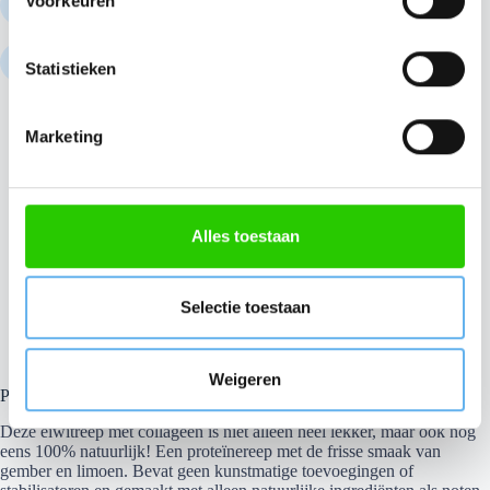
Voorkeuren
vanaf € 50
t
e
Voor 22:00 uur besteld =
m
Statistieken
vandaag verzonden
m
i
Marketing
n
g
s
Beschrijving
s
Alles toestaan
e
l
Aanvullende informatie
e
Selectie toestaan
c
t
Weigeren
i
Protein Bar met collageen – gember en limoen
e
Deze eiwitreep met collageen is niet alleen heel lekker, maar ook nog
eens 100% natuurlijk! Een proteïnereep met de frisse smaak van
gember en limoen. Bevat geen kunstmatige toevoegingen of