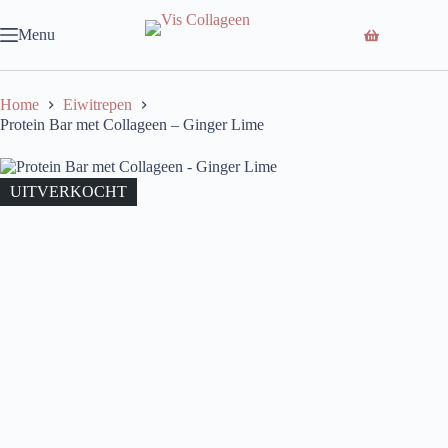
Ga
naar
Menu
de
inhoud
Home
Eiwitrepen
Protein Bar met Collageen – Ginger Lime
UITVERKOCHT