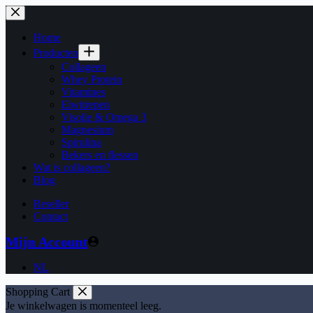
Ga
naar
de
Home
inhoud
Producten
Collageen
Whey Protein
Vitamines
Eiwitrepen
Visolie & Omega 3
Magnesium
Spirulina
Bekers en flessen
Wat is collageen?
Blog
Reseller
Contact
Mijn Account
NL
Shopping Cart
Je winkelwagen is momenteel leeg.