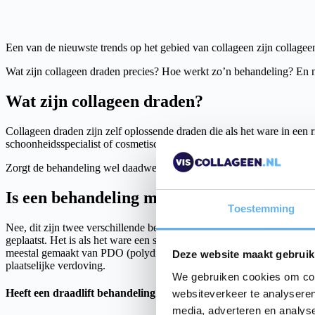
Een van de nieuwste trends op het gebied van collageen zijn collagee
Wat zijn collageen draden precies? Hoe werkt zo’n behandeling? En no
Wat zijn collageen draden?
Collageen draden zijn zelf oplossende draden die als het ware in een
schoonheidsspecialist of cosmetisch arts.
Zorgt de behandeling wel daadwerkelijk voor vermindering van rimpe
Is een behandeling met collageen draden he
Toestemming
Nee, dit zijn twee verschillende behandelingen. Een draadlift behand
geplaatst. Het is als het ware een soort facelift. Een draadlift beha
meestal gemaakt van PDO (polydioxanon), worden gebruikt om de hu
Deze website maakt gebruik
plaatselijke verdoving.
We gebruiken cookies om cont
Heeft een draadlift behandeling nadelen?
websiteverkeer te analyseren
media, adverteren en analys