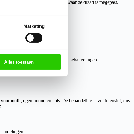
n, zwellingen of bobbels in de huid waar de draad is toegepast.
Marketing
or een verbod op collageen draadlift behangelingen.
Alles toestaan
voorhoofd, ogen, mond en hals. De behandeling is vrij intensief, dus
n.
ehandel
ingen.