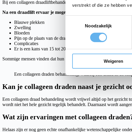
Bij een collageen draadliftbehandeling zijn een aantal bijwerkingen w
verstrekt of die ze hebben v
Na een draadlift ervaar je mogelijk:
Toestemmingsselectie
Blauwe plekken
Noodzakelijk
Zwelling
Bloeden
Pijn op de plaats van de draadinjectie
Complicaties
Er is een kans van 15 tot 20 procent op verkleuringen van de hu
Sommige mensen vinden dat hun gezicht er na de behandeling anders u
Weigeren
Een collageen draden behandeling, waarbij een draad in de rim
Kan je collageen draden naast je gezicht 
Een collageen draad behandeling wordt vrijwel altijd op het gezicht 
wordt niet het hele gezicht tegelijk behandelt. Daarnaast wordt aang
Wat zijn ervaringen met collageen draden?
Helaas zijn er nog geen echte onafhankelijke wetenschappelijke onde