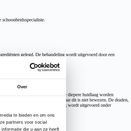
e schoonheidsspecialiste.
ingrediënten gelegd. De behandeling wordt uitgevoerd door een
Over
htdraden met behulp van naalden in de diepere huidlaag worden
 en daardoor rimpels verminderen, maar dit is niet bewezen. De draden,
hechten van wonden. De behandeling wordt uitgevoerd onder
 media te bieden en om ons
ze partners voor social
nformatie die u aan ze heeft