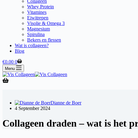
Collageen
Whey Protein
Vitamines
Eiwitrepen
Visolie & Omega 3
Magnesium
Spirulina
Bekers en flessen
Wat is collageen?
Blog
Winkelwagen
€
0.00
0
Menu
Dianne de Boer
4 September 2024
Collageen draden – wat is het pr