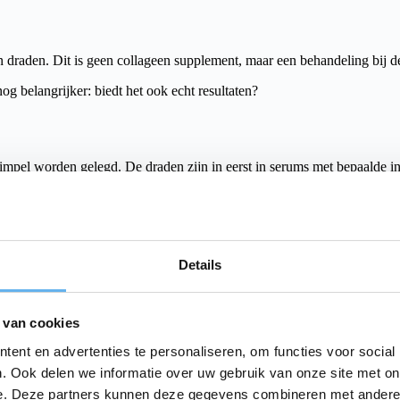
n draden. Dit is geen collageen supplement, maar een behandeling bij d
g belangrijker: biedt het ook echt resultaten?
 rimpel worden gelegd. De draden zijn in eerst in serums met bepaalde 
ls? Daar gaan we verderop in de blog dieper op in.
tzelfde als een draadlift behandeling?
Details
eling is een invasieve cosmetische ingreep en waarbij afbreekbare hec
ndeling zou de huid liften en naar zeggen de collageenaanmaak stimuleren
id te ondersteunen. Deze draden worden ook vaak gebruikt voor het 
 van cookies
ent en advertenties te personaliseren, om functies voor social
. Ook delen we informatie over uw gebruik van onze site met on
e. Deze partners kunnen deze gegevens combineren met andere i