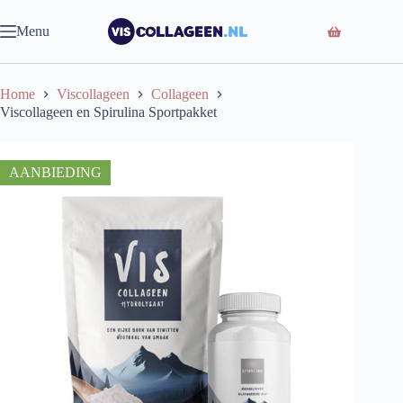
Ga
naar
Viscollageen en Spirulina Sportpakket
IN WINKELMAND
Menu
95
de
29.
90
31.
inhoud
Home
Viscollageen
Collageen
Viscollageen en Spirulina Sportpakket
AANBIEDING