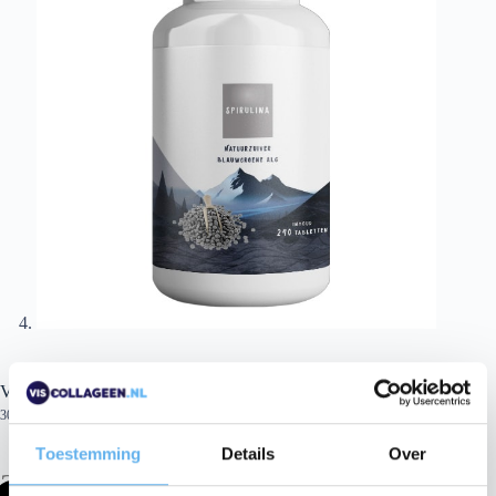
Viscollageen en Spirulina Sportpakket
300 gram poeder, 240 tabletten
Toestemming
Details
Over
29.
95
90
31.