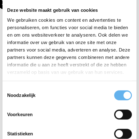
Deze website maakt gebruik van cookies
Viscollageen
IN WINKELMAND
en
We gebruiken cookies om content en advertenties te
Spirulina
personaliseren, om functies voor social media te bieden
Sportpakket
aantal
en om ons websiteverkeer te analyseren. Ook delen we
Een combinatie pakket bestaande uit:
informatie over uw gebruik van onze site met onze
partners voor social media, adverteren en analyse. Deze
✔ Viscollageen Hydrolysaat (zak 300 gram)
✔ Spirulina 500 mg (pot 240 tabletten)
partners kunnen deze gegevens combineren met andere
informatie die u aan ze heeft verstrekt of die ze hebben
10% korting op je eerste
100% natuurlijk viscollageen, afkomstig van duurzame
verzameld op basis van uw gebruik van hun services.
visbronnen.
bestelling
100% natuurlijke spirulina, zonder toevoegingen. Het is een
T
Schrijf je in voor onze nieuwsbrief en ontvang
unieke blauwgroene alg uit de oceaan. Spirulina bevat veel
Noodzakelijk
10% korting op je eerste bestelling.
o
vitamines, mineralen, aminozuren en vetzuren.
e
Email address
s
Bestel 2 pakketten voor gratis verzending.
Voorkeuren
t
Sport Collageen
e
Je kan je e-mailvoorkeuren te allen tijde wijzigen.
m
Statistieken
Als je je aanmeldt voor onze nieuwsbrief, ga je
Liever collageen met vanillesmaak? Probeer dan
Whey