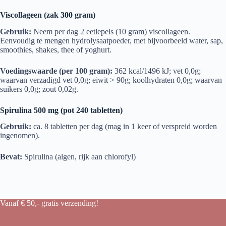
Viscollageen (zak 300 gram)
Gebruik:
Neem per dag 2 eetlepels (10 gram) viscollageen.
Eenvoudig te mengen hydrolysaatpoeder, met bijvoorbeeld water, sap,
smoothies, shakes, thee of yoghurt.
Voedingswaarde (per 100 gram):
362 kcal/1496 kJ; vet 0,0g;
waarvan verzadigd vet 0,0g; eiwit > 90g; koolhydraten 0,0g; waarvan
suikers 0,0g; zout 0,02g.
Spirulina 500 mg (pot 240 tabletten)
Gebruik:
ca. 8 tabletten per dag (mag in 1 keer of verspreid worden
ingenomen).
Bevat:
Spirulina (algen, rijk aan chlorofyl)
Vanaf € 50,- gratis verzending!