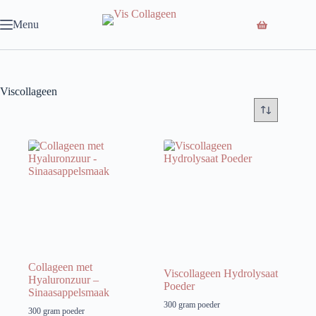
Ga
naar
Menu
de
inhoud
Viscollageen
Collageen met
Viscollageen Hydrolysaat
Hyaluronzuur –
Poeder
Sinaasappelsmaak
300 gram poeder
300 gram poeder