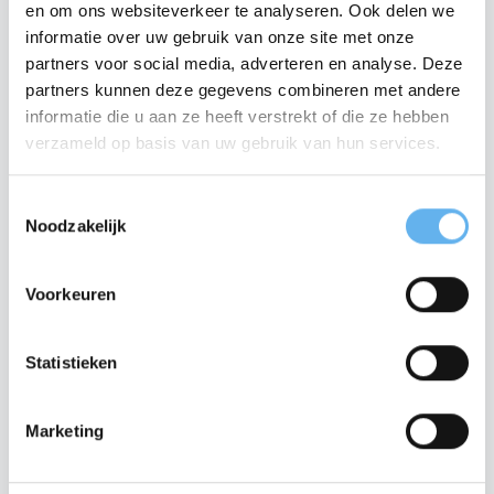
en om ons websiteverkeer te analyseren. Ook delen we
informatie over uw gebruik van onze site met onze
AANBIEDING
partners voor social media, adverteren en analyse. Deze
partners kunnen deze gegevens combineren met andere
informatie die u aan ze heeft verstrekt of die ze hebben
verzameld op basis van uw gebruik van hun services.
T
Viscollageen Hydrolysaat
12X – Sinaasappelsmaak
Noodzakelijk
o
12x 300 gram poeder
e
s
Voorkeuren
239.
00
40
t
275.
e
m
Statistieken
IN WINKELMAND
m
i
Marketing
n
g