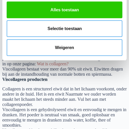
s
s
Collageen online kopen bij Viscollageen.nl
Alles toestaan
e
Collageen supplement
l
Viscollageen.nl is dé specialist in collageen. Wij staan voor
e
Selectie toestaan
collageen van hoge kwaliteit, voor een betaalbare prijs.
Bij
c
Viscollageen.nl heb je de keus uit verschillende collageenpoeders,
t
met of zonder natuurlijke vitamines en mineralen.
Wij bieden
Weigeren
collageenpoeders van hoge kwaliteit, geschikt voor diverse
i
voedingsbehoeften.
Kies het product dat bij jou past, afhankelijk van
e
jouw doelen en wensen.
Wil je meer lezen over collageen?
Lees het
in op onze pagina:
Wat is collageen?
Viscollageen bestaat voor meer dan 90% uit eiwit. Eiwitten dragen
bij aan de instandhouding van normale botten en spiermassa.
Viscollageen producten
Collageen is een structureel eiwit dat in het lichaam voorkomt, onder
andere in de huid. Het is een eiwit Naarmate we ouder worden
maakt het lichaam het steeds minder aan. Vul het aan met
collageenpoeder.
Viscollageen is een gehydrolyseerd eiwit en eenvoudig te mengen in
dranken. Het poeder is neutraal van smaak, goed oplosbaar en
eenvoudig te mengen in dranken zoals water, koffie, thee of
smoothies.