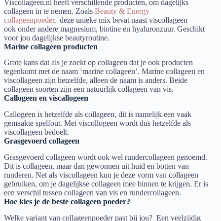
Viscollageen.nl heeft verschillende producten,
om dagelijks
collageen in te nemen
. Zoals
Beauty & Energy
collageenpoeder,
deze unieke mix bevat naast viscollageen
ook
onder andere
magnesium, biotine en hyaluronzuur. Geschikt
voor jou dagelijkse beautyroutine.
Marine collageen producten
Grote kans dat als je zoekt op collageen dat je ook producten
tegenkomt met de naam ‘marine collageen’. Marine collageen en
viscollageen zijn hetzelfde, alleen de naam is anders. Beide
collageen soorten zijn een natuurlijk collageen van vis.
Callogeen en viscallogeen
Callogeen is hetzelfde als collageen, dit is namelijk een vaak
gemaakte spelfout. Met viscollogeen wordt dus hetzelfde als
viscollageen bedoelt.
Grasgevoerd collageen
Grasgevoerd collageen wordt ook wel rundercollageen genoemd.
Dit is collageen, maar dan gewonnen uit huid en botten van
runderen. Net als viscollageen kun je deze vorm van collageen
gebruiken, om je dagelijkse collageen mee binnen te krijgen.
Er is
een verschil tussen collageen van vis en rundercollageen.
Hoe kies je de beste collageen poeder?
Welke variant van collageenpoeder past bij jou?
Een veelzijdig