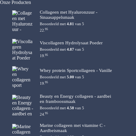
Onze Producten
Collageen met Hyaluronzuur -
Sinaasappelsmaak
Beoordeeld met
4.81
van 5
95
22.
Viscollageen Hydrolysaat Poeder
Beoordeeld met
4.87
van 5
95
19.
Whey protein Sportcollageen - Vanille
Beoordeeld met
5.00
van 5
95
19.
Beauty en Energy collageen - aardbei
en framboossmaak
Beoordeeld met
4.58
van 5
95
24.
Marine collageen met vitamine C -
Aardbeismaak