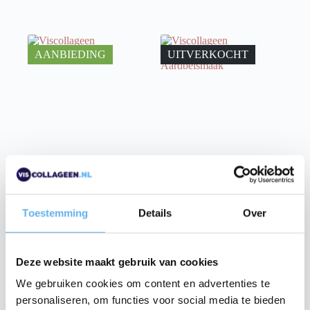
AANBIEDING
UITVERKOCHT
Viscollageen Hydrolysaat
Viscollageen Hydrolysaat
12X
12X – Aardbeismaak
12x 300 gram poeder
12x 300 gram poeder
Toestemming
Details
Over
209.
219.
00
00
40
40
239.
251.
Deze website maakt gebruik van cookies
IN WINKELMAND
IN WINKELMAND
We gebruiken cookies om content en advertenties te
personaliseren, om functies voor social media te bieden