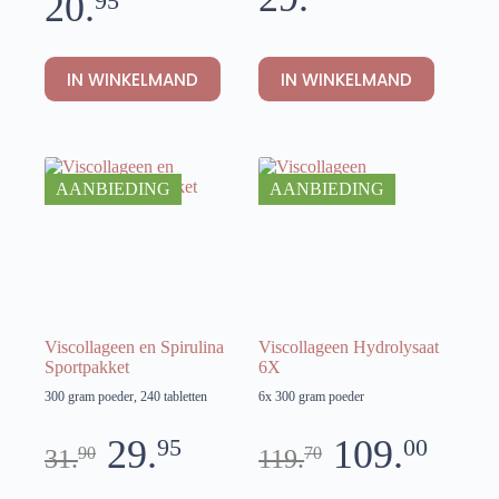
20.
95
IN WINKELMAND
IN WINKELMAND
AANBIEDING
AANBIEDING
Viscollageen en Spirulina
Viscollageen Hydrolysaat
Sportpakket
6X
300 gram poeder, 240 tabletten
6x 300 gram poeder
29.
109.
95
00
90
70
31.
119.