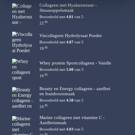
Collageen met Hyaluronzuur -
Sinaasappelsmaak
Beoordeeld met
4.81
van 5
95
22.
Viscollageen Hydrolysaat Poeder
Beoordeeld met
4.87
van 5
95
19.
Whey protein Sportcollageen - Vanille
Beoordeeld met
5.00
van 5
95
19.
Beauty en Energy collageen - aardbei
en framboossmaak
Beoordeeld met
4.58
van 5
95
24.
Marine collageen met vitamine C -
Aardbeismaak
Beoordeeld met
4.83
van 5
95