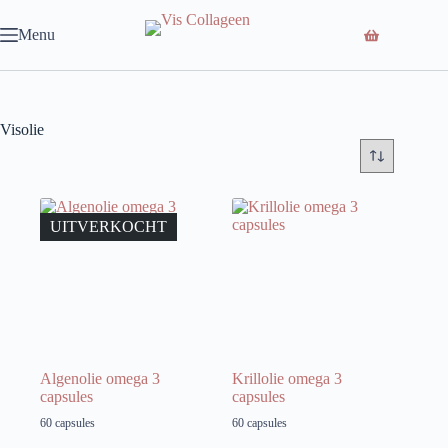
Ga
naar
Menu
de
inhoud
Visolie
UITVERKOCHT
Algenolie omega 3
Krillolie omega 3
capsules
capsules
60 capsules
60 capsules