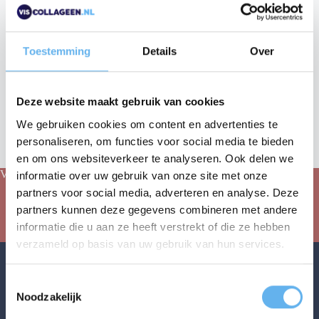
IN WINKELMAND
Toestemming
Details
Over
Deze website maakt gebruik van cookies
We gebruiken cookies om content en advertenties te
personaliseren, om functies voor social media te bieden
en om ons websiteverkeer te analyseren. Ook delen we
Vanaf € 50,- gratis verzending!
informatie over uw gebruik van onze site met onze
partners voor social media, adverteren en analyse. Deze
partners kunnen deze gegevens combineren met andere
MELD JE AAN VOOR ONZE NIEUWSBRIEF
informatie die u aan ze heeft verstrekt of die ze hebben
verzameld op basis van uw gebruik van hun services.
T
Noodzakelijk
o
e