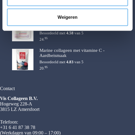
Beoordeeld met
5.00
van 5
c
95
19.
t
Weigeren
i
Beauty en Energy collageen - aardbei
e
en framboossmaak
Beoordeeld met
4.58
van 5
95
24.
Marine collageen met vitamine C -
Aardbeismaak
Beoordeeld met
4.83
van 5
95
20.
Contact
Vis Collageen B.V.
Hogeweg 228-A
3815 LZ Amersfoort
Telefoon:
+31 6 41 87 38 78
(Werkdagen van 09:00 – 17:00)