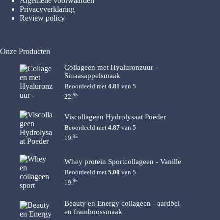
Algemene voorwaarden
Privacyverklaring
Review policy
Onze Producten
Collageen met Hyaluronzuur -
Sinaasappelsmaak
Beoordeeld met
4.81
van 5
95
22.
Viscollageen Hydrolysaat Poeder
Beoordeeld met
4.87
van 5
95
19.
Whey protein Sportcollageen - Vanille
Beoordeeld met
5.00
van 5
95
19.
Beauty en Energy collageen - aardbei
en framboossmaak