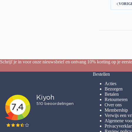
e
VORIG
Schrijf je in voor onze nieuwsbrief en ontvang 10% korting op je eerste
Bestellen
Acties
Bezorgen
Betalen
Retourneren
Over ons
Membership
Verwijs een vr
Algemene voo
Privacyverklar
Review policy