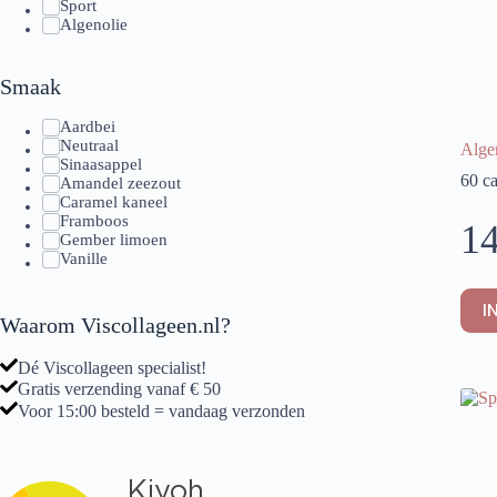
Sport
Algenolie
Smaak
Aardbei
Neutraal
Alge
Sinaasappel
60 c
Amandel zeezout
Caramel kaneel
Framboos
14
Gember limoen
Vanille
I
Waarom Viscollageen.nl?
Dé Viscollageen specialist!
Gratis verzending vanaf € 50
Voor 15:00 besteld = vandaag verzonden