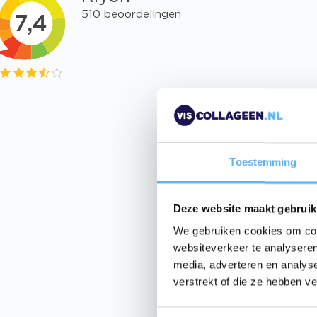
Spiru
240 t
Toestemming
11
Deze website maakt gebruik
I
We gebruiken cookies om cont
websiteverkeer te analyseren
media, adverteren en analys
verstrekt of die ze hebben v
UI
T