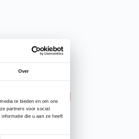
Vitamine D Capsules
120 capsules
Over
12.
95
IN WINKELMAND
 media te bieden en om ons
ze partners voor social
nformatie die u aan ze heeft