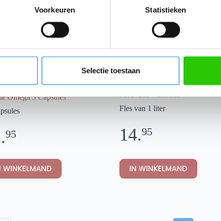
Voorkeuren
Statistieken
Selectie toestaan
Motivatie Waterfles
lie Omega 3 Capsules
Fles van 1 liter
apsules
14.
95
.
95
Dit
N WINKELMAND
IN WINKELMAND
product
heeft
meerdere
variaties.
Deze
optie