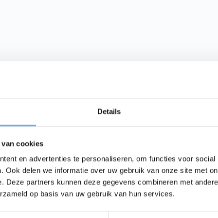
lina tabletten
Krillolie omega 3 capsules
abletten
60 capsules
Details
.
14.
95
95
 van cookies
N WINKELMAND
IN WINKELMAND
ent en advertenties te personaliseren, om functies voor social
. Ook delen we informatie over uw gebruik van onze site met on
e. Deze partners kunnen deze gegevens combineren met andere i
erzameld op basis van uw gebruik van hun services.
TVERKOCHT