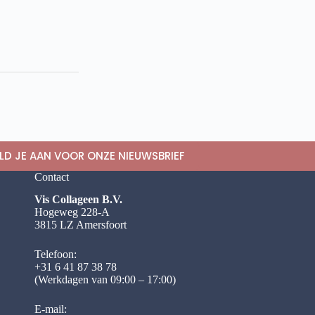
LD JE AAN VOOR ONZE NIEUWSBRIEF
Contact
Vis Collageen B.V.
Hogeweg 228-A
3815 LZ Amersfoort
Telefoon:
+31 6 41 87 38 78
(Werkdagen van 09:00 – 17:00)
E-mail: