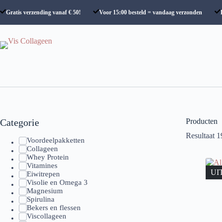
Ga
naar
Gratis verzending vanaf € 50!
Voor 15:00 besteld = vandaag verzonden
de
inhoud
Categorie
Producten
Resultaat 1
Voordeelpakketten
Collageen
Whey Protein
Vitamines
UI
Eiwitrepen
Visolie en Omega 3
Magnesium
Spirulina
Bekers en flessen
Viscollageen