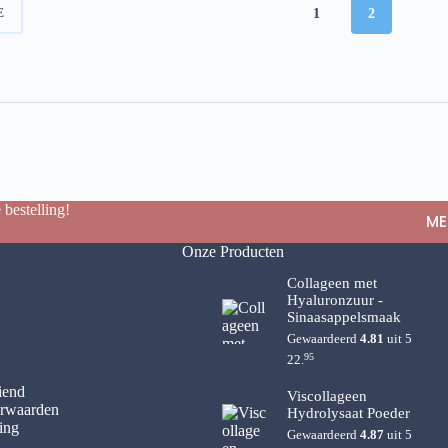
kan
1
2
E
gekozen
worden
op
de
productpagina
 bestelling!
ME
Onze Producten
Collageen met
Hyaluronzuur -
Sinaasappelsmaak
Gewaardeerd
4.81
uit 5
95
22.
iend
Viscollageen
rwaarden
Hydrolysaat Poeder
ing
Gewaardeerd
4.87
uit 5